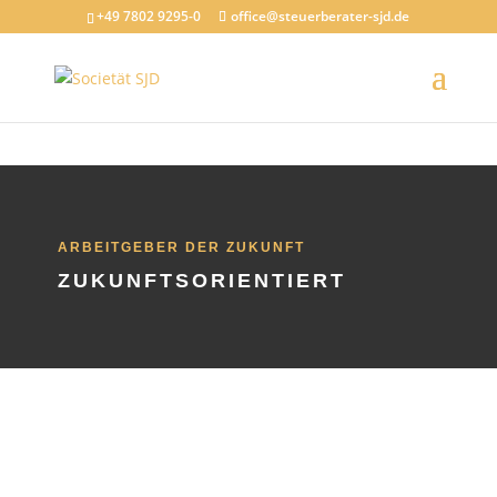
jQuery(document).ready(function($) { // Sicherstellen, dass der
+49 7802 9295-0
office@steuerberater-sjd.de
Schließen-Button sichtbar ist $('.modal-close').css('visibility',
'visible').css('display', 'block'); });
ARBEITGEBER DER ZUKUNFT
ZUKUNFTSORIENTIERT