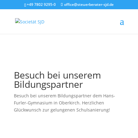
jQuery(document).ready(function($) { // Sicherstellen, dass der
+49 7802 9295-0
office@steuerberater-sjd.de
Schließen-Button sichtbar ist $('.modal-close').css('visibility',
'visible').css('display', 'block'); });
Besuch bei unserem
Bildungspartner
Besuch bei unserem Bildungspartner dem Hans-
Furler-Gymnasium in Oberkirch. Herzlichen
Glückwunsch zur gelungenen Schulsanierung!