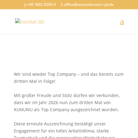
jQuery(document).ready(function($) { // Sicherstellen, dass der
+49 7802 9295-0
office@steuerberater-sjd.de
Schließen-Button sichtbar ist $('.modal-close').css('visibility',
'visible').css('display', 'block'); });
Wir sind wieder Top Company – und das bereits zum
dritten Mal in Folge!
Mit großer Freude und Stolz dürfen wir verkünden,
dass wir im Jahr 2026 nun zum dritten Mal von
KUNUNU als Top Company ausgezeichnet wurden.
Diese erneute Auszeichnung bestätigt unser
Engagement für ein tolles Arbeitsklima, starke
Teamarbeit und die gegenseitige Wertschätzung,